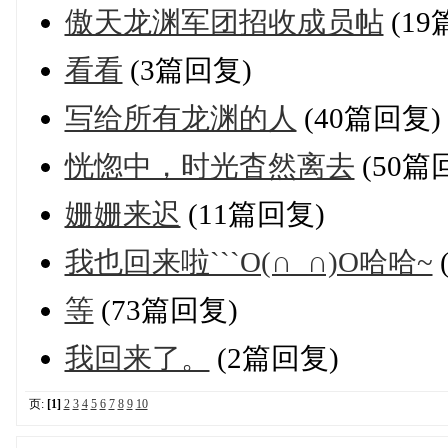
傲天龙渊军团招收成员帖
(19
看看
(3篇回复)
写给所有龙渊的人
(40篇回复)
恍惚中，时光杳然离去
(50篇
姗姗来迟
(11篇回复)
我也回来啦```O(∩_∩)O哈哈~
等
(73篇回复)
我回来了。
(2篇回复)
页:
[1]
2
3
4
5
6
7
8
9
10