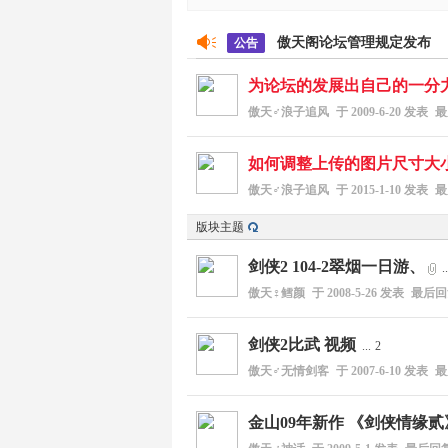
傲天阁论坛管理规定发布
公告
为论坛的发展出自己的一分力
傲天♂浪子追风
于
2009-6-20
发表
最
如何调整上传的图片尺寸大小
阁
傲天♂浪子追风
于
2015-1-10
发表
最
版块主题
剑侠2 104-2翠烟一日游、
..
傲天♀鳕颜
于
2008-5-26
发表
最后
剑侠2比武 视频
...
2
游
傲天♂无情剑客
于
2007-6-10
发表
最
金山09年新作 《剑侠情缘