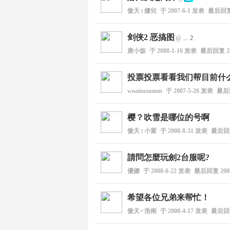
傲天♀娜兒
于
2007-6-1
发表
最后回
剑侠2 恶搞图
会
...
2
唐小饭
于
2008-1-16
发表
最后回复
2
投票投票看看我们帮目前什
woaizuzumm
于
2007-5-26
发表
最后
樱？吹雪是哪位的号啊
傲天♀小紫
于
2008-8-31
发表
最后
請問怎麼玩劍2台服呢?
優娜
于
2008-6-22
发表
最后回复
200
希望各位兄弟来帮忙！
傲天♂浩南
于
2008-4-17
发表
最后