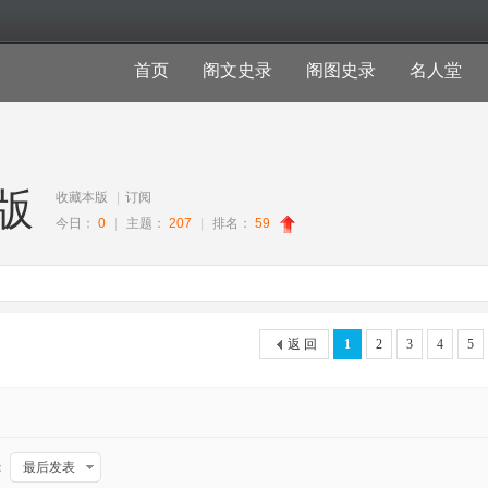
首页
阁文史录
阁图史录
名人堂
版
收藏本版
|
订阅
今日：
0
|
主题：
207
|
排名：
59
返 回
1
2
3
4
5
：
最后发表