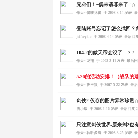
兄弟们！~偶来请罪来了``
..
傲天♂僞噯児僞
于
2008-3-14
发表
最
登陆账号忘记了怎么找回？
jefferyluo
于
2008-4-14
发表
最后回
104-2的傲天帮会没了
...
2
3
傲天♂龙翔
于
2008-3-11
发表
最后
5.26的活动安排！（战队的
傲天♂夜玉狼
于
2007-5-22
发表
最
剑侠2 仅存的图片异常珍贵
唐小饭
于
2008-1-16
发表
最后回复
2
只注意剑侠世界.原来剑2也有
傲天♂聆听多海
于
2008-3-25
发表
最