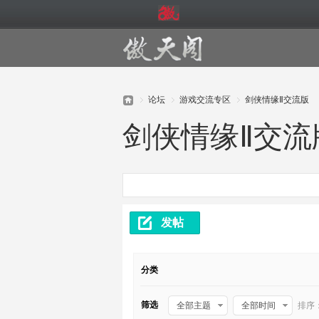
论坛
游戏交流专区
剑侠情缘Ⅱ交流版
剑侠情缘Ⅱ交流
傲
»
›
›
发帖
分类
天
筛选
全部主题
全部时间
排序