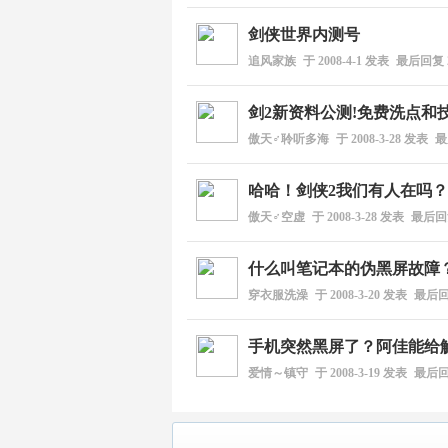
剑侠世界内测号
追风家族
于
2008-4-1
发表
最后回复
剑2新资料公测!免费洗点和
傲天♂聆听多海
于
2008-3-28
发表
最
哈哈！剑侠2我们有人在吗？
傲天♂空虚
于
2008-3-28
发表
最后
什么叫笔记本的伪黑屏故障
穿衣服洗澡
于
2008-3-20
发表
最后
手机突然黑屏了？阿佳能给
爱情～镇守
于
2008-3-19
发表
最后